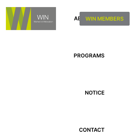
ABOUT WIN
WIN MEMBERS
차세대 여성리더 컨퍼런스
WIN 소개
보도자료
후원하기
공지사항
회원소개
문의하기
뉴스레터
회원혜택
기업성장
PROGRAMS
리더육성
연차보고서
네트워킹
NOTICE
Notice
CONTACT